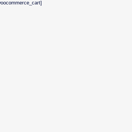
woocommerce_cart]